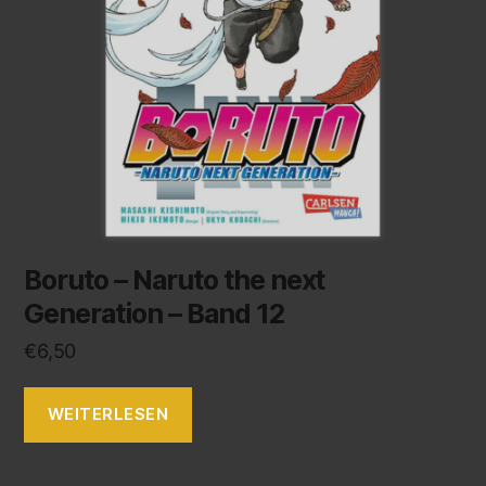
Boruto – Naruto the next
Generation – Band 12
€
6,50
WEITERLESEN