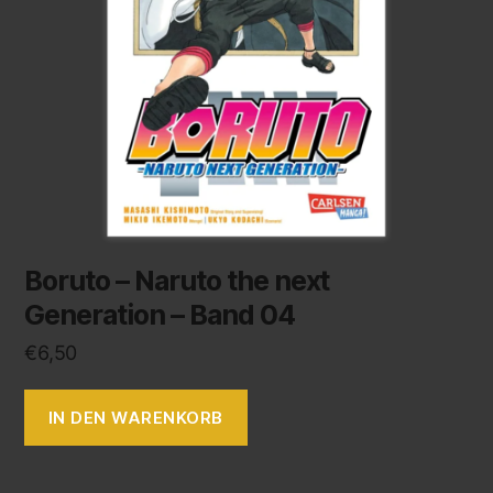
Boruto – Naruto the next
Generation – Band 04
€
6,50
IN DEN WARENKORB