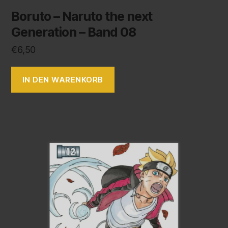
Boruto – Naruto the next
Generation – Band 08
€
6,50
IN DEN WARENKORB