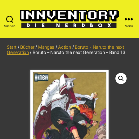
Suchen
Menü
Start
/
Bücher
/
Mangas
/
Action
/
Boruto - Naruto the next
Generation
/ Boruto – Naruto the next Generation – Band 13