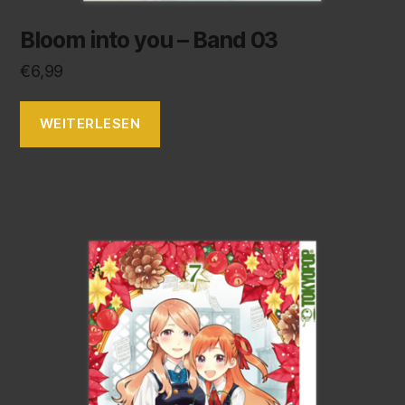
Bloom into you – Band 03
€
6,99
WEITERLESEN