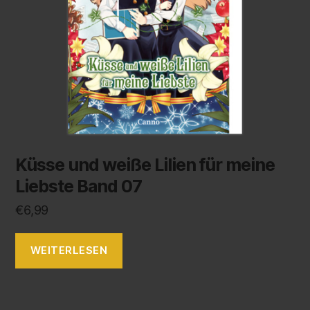
Küsse und weiße Lilien für meine
Liebste Band 07
€
6,99
WEITERLESEN