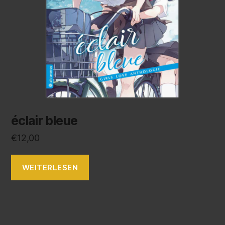
éclair bleue
€
12,00
WEITERLESEN