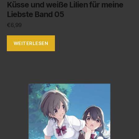
Küsse und weiße Lilien für meine
Liebste Band 05
€
6,99
WEITERLESEN