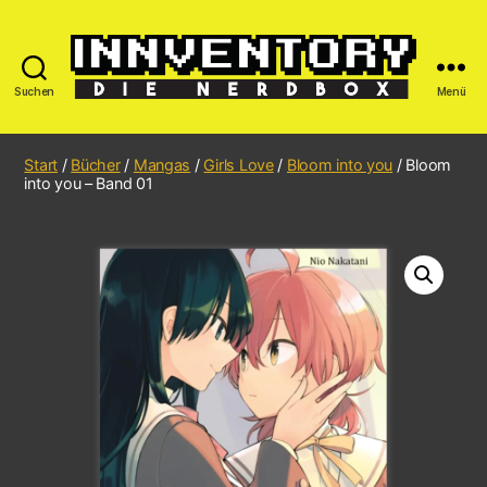
Suchen
Menü
Start
/
Bücher
/
Mangas
/
Girls Love
/
Bloom into you
/ Bloom
into you – Band 01