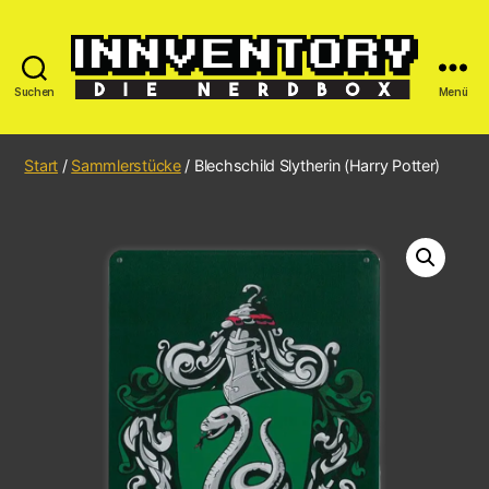
Suchen
Menü
Start
/
Sammlerstücke
/ Blechschild Slytherin (Harry Potter)