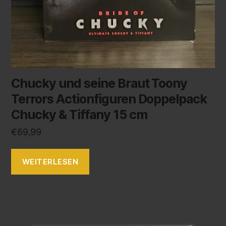
Chucky und seine Braut Toony
Terrors Actionfiguren Doppelpack
Chucky & Tiffany 15 cm
€
69,99
WEITERLESEN