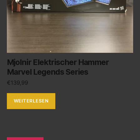
Mjolnir Elektrischer Hammer
Marvel Legends Series
€
139,99
WEITERLESEN