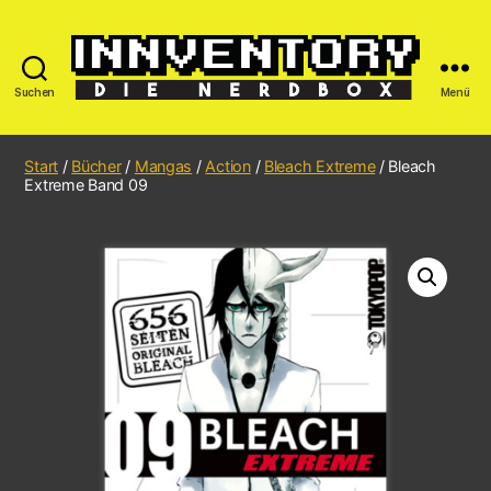
Suchen
Menü
Start
/
Bücher
/
Mangas
/
Action
/
Bleach Extreme
/ Bleach
Extreme Band 09