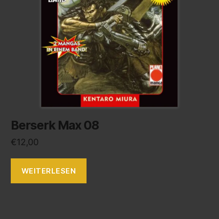
Berserk Max 08
€
12,00
WEITERLESEN