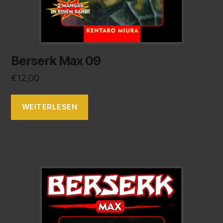
Berserk Max 09
€
12,00
WEITERLESEN