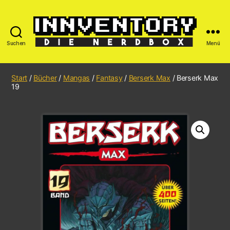
Suchen
Menü
Start
/
Bücher
/
Mangas
/
Fantasy
/
Berserk Max
/ Berserk Max
19