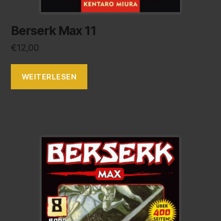
Berserk Max 11
€
12,00
WEITERLESEN