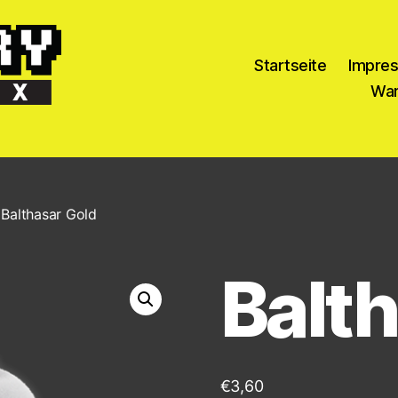
Startseite
Impre
War
 Balthasar Gold
Balt
€
3,60