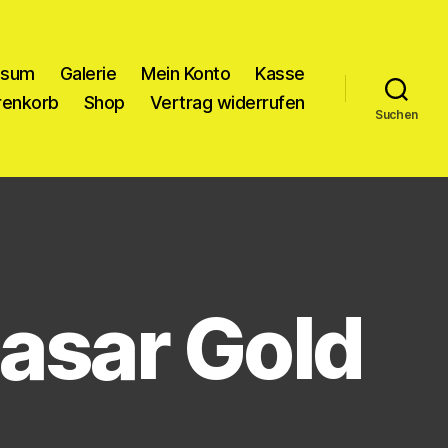
ssum
Galerie
Mein Konto
Kasse
enkorb
Shop
Vertrag widerrufen
Suchen
hasar Gold