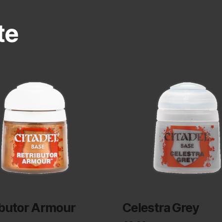
te
ibutor Armour
Celestra Grey