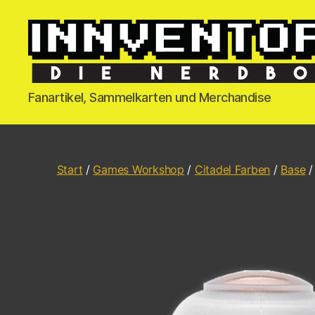
Fanartikel, Sammelkarten und Merchandise
Start
/
Games Workshop
/
Citadel Farben
/
Base
/