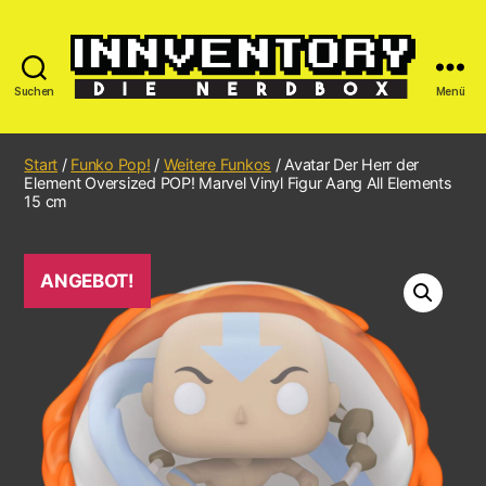
Suchen
Menü
Start
/
Funko Pop!
/
Weitere Funkos
/ Avatar Der Herr der
Element Oversized POP! Marvel Vinyl Figur Aang All Elements
15 cm
ANGEBOT!