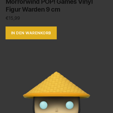
Morrorwind POP! Games Vinyl
Figur Warden 9 cm
€
15,99
IN DEN WARENKORB