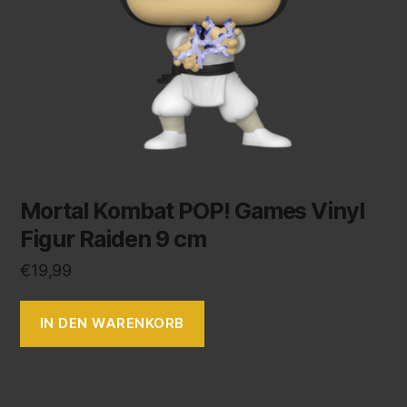
Mortal Kombat POP! Games Vinyl
Figur Raiden 9 cm
€
19,99
IN DEN WARENKORB