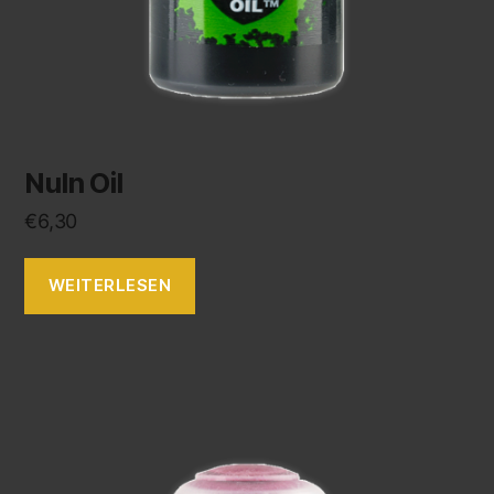
Nuln Oil
€
6,30
WEITERLESEN