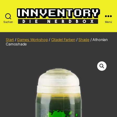
Suchen
Menü
Start
/
Games Workshop
/
Citadel Farben
/
Shade
/ Athonian
Camoshade