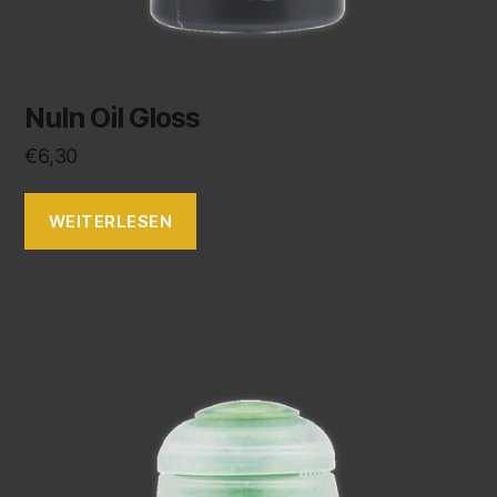
Nuln Oil Gloss
€
6,30
WEITERLESEN