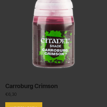
Carroburg Crimson
€
6,30