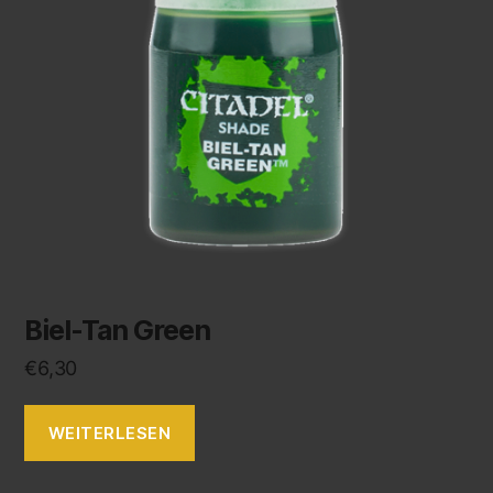
Biel-Tan Green
€
6,30
WEITERLESEN