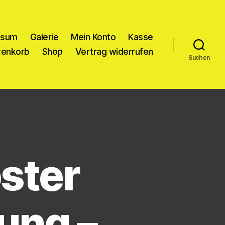
ssum
Galerie
Mein Konto
Kasse
enkorb
Shop
Vertrag widerrufen
Suchen
ster
ung –