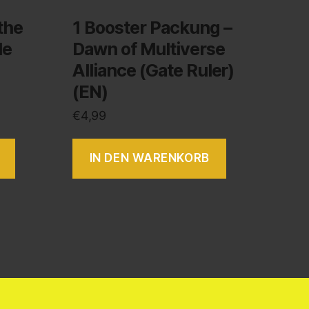
the
1 Booster Packung –
le
Dawn of Multiverse
Alliance (Gate Ruler)
(EN)
€
4,99
IN DEN WARENKORB