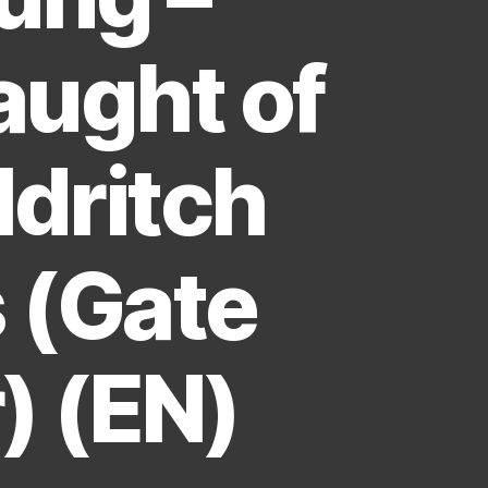
aught of
ldritch
 (Gate
) (EN)