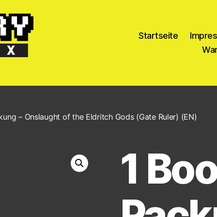
Startseite
Impre
War
kung – Onslaught of the Eldritch Gods (Gate Ruler) (EN)
1 Boo
Pack