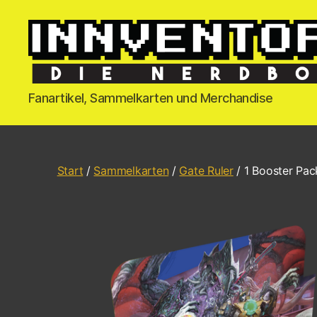
Fanartikel, Sammelkarten und Merchandise
Start
/
Sammelkarten
/
Gate Ruler
/ 1 Booster Pac