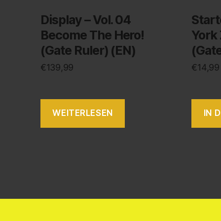
Display – Vol. 04
Star
Become The Hero!
York
(Gate Ruler) (EN)
(Gate
€
139,99
€
14,99
WEITERLESEN
IN 