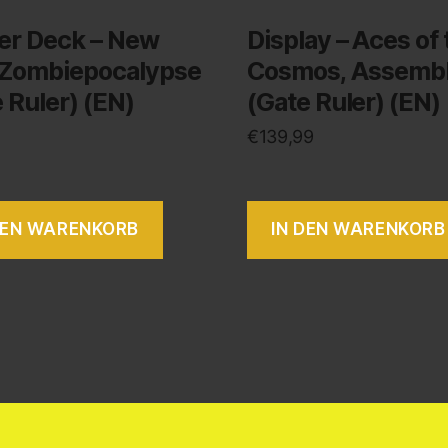
ter Deck – New
Display – Aces of 
 Zombiepocalypse
Cosmos, Assemb
 Ruler) (EN)
(Gate Ruler) (EN)
€
139,99
DEN WARENKORB
IN DEN WARENKORB