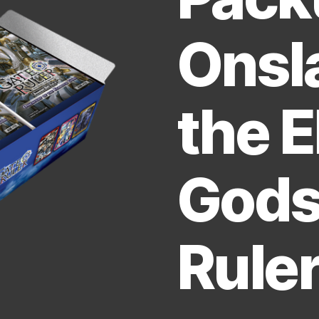
Onsl
the E
Gods
Ruler