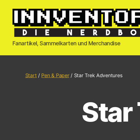
Fanartikel, Sammelkarten und Merchandise
Start
/
Pen & Paper
/ Star Trek Adventures
Star