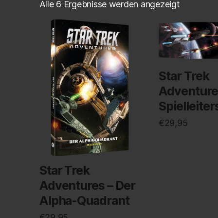
Alle 6 Ergebnisse werden angezeigt
Star Trek
Adventure
Spielleite
€
29,95
Star Trek
Adventures – Der
Alpha-Quadrant
€
29,95