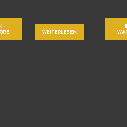
N
ORB
WEITERLESEN
WA