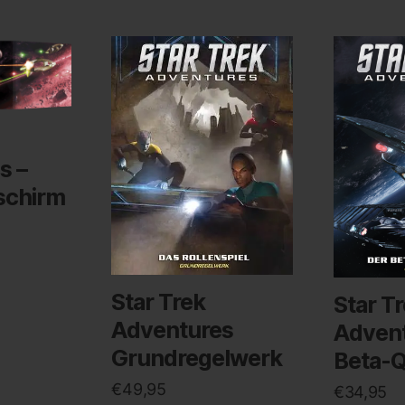
s –
rschirm
Star Trek
Star T
Adventures
Advent
Grundregelwerk
Beta-Q
€
49,95
€
34,95