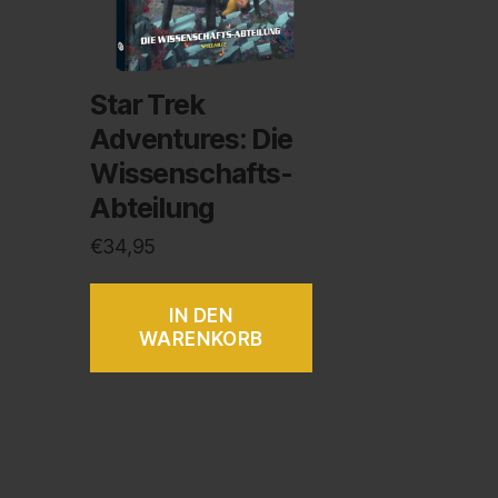
Star Trek
Adventures: Die
Wissenschafts-
Abteilung
€
34,95
IN DEN
WARENKORB