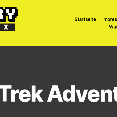
Startseite
Impre
War
 Trek Adven