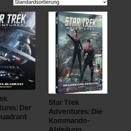
rek
Star Trek
ures: Der
Adventures: Die
uadrant
Kommando-
Abteilung