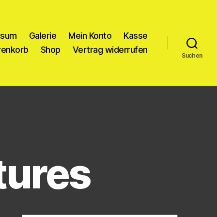
ssum
Galerie
Mein Konto
Kasse
enkorb
Shop
Vertrag widerrufen
Suchen
tures