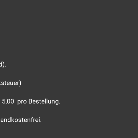
d).
tsteuer)
,00  pro Bestellung.
sandkostenfrei.