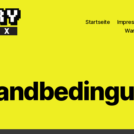
Startseite
Impre
War
andbeding