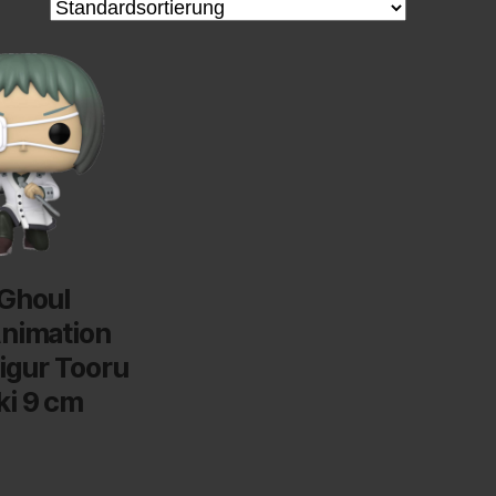
Ghoul
nimation
Figur Tooru
i 9 cm