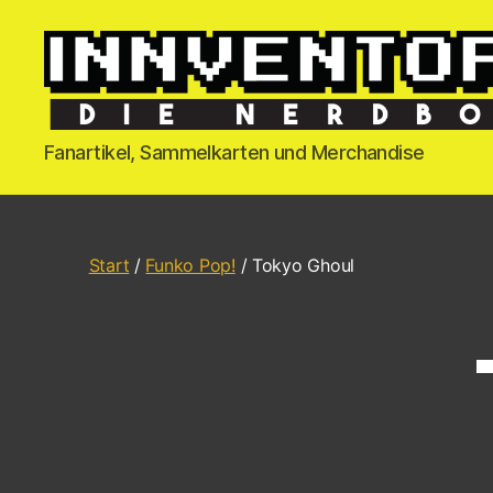
Fanartikel, Sammelkarten und Merchandise
Start
/
Funko Pop!
/ Tokyo Ghoul