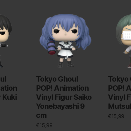
ul
Tokyo Ghoul
Tokyo 
ation
POP! Animation
POP! A
r Kuki
Vinyl Figur Saiko
Vinyl 
Yonebayashi 9
Mutsuk
cm
€
15,99
€
15,99