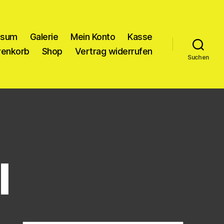
ssum
Galerie
Mein Konto
Kasse
enkorb
Shop
Vertrag widerrufen
Suchen
l