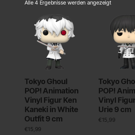
Alle 4 Ergebnisse werden angezeigt
Tokyo Ghoul
Tokyo Gho
POP! Animation
POP! Anim
Vinyl Figur Ken
Vinyl Figu
Kaneki in White
Urie 9 cm
Outfit 9 cm
€
15,99
€
15,99