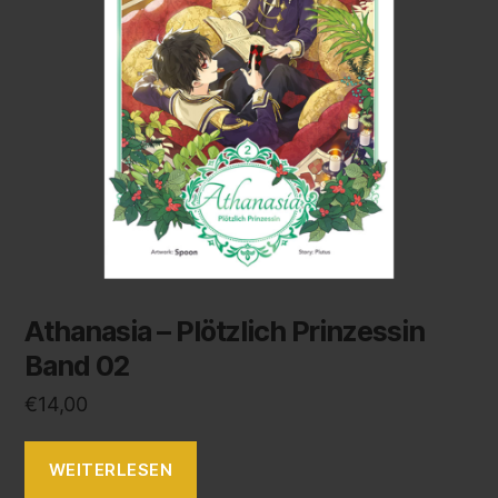
Athanasia – Plötzlich Prinzessin
Band 02
€
14,00
WEITERLESEN