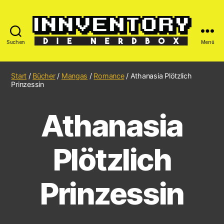
Suchen
Menü
Start
/
Bücher
/
Mangas
/
Romance
/ Athanasia Plötzlich
Prinzessin
Athanasia
Plötzlich
Prinzessin