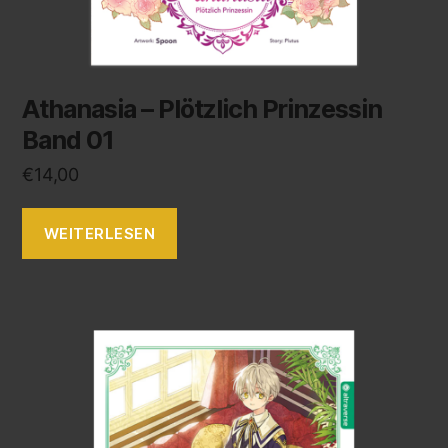
Athanasia – Plötzlich Prinzessin
Band 01
€
14,00
WEITERLESEN