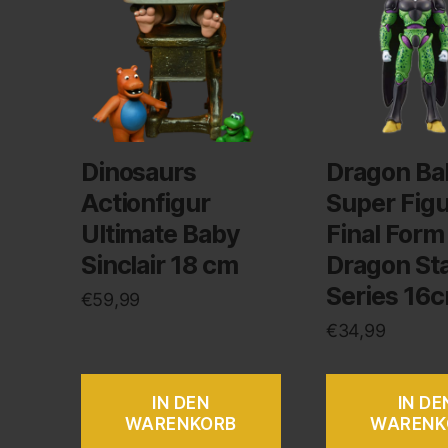
Dinosaurs
Dragon Bal
Actionfigur
Super Figur
Ultimate Baby
Final Form
Sinclair 18 cm
Dragon St
Series 16
€
59,99
€
34,99
IN DEN
IN DE
WARENKORB
WARENK