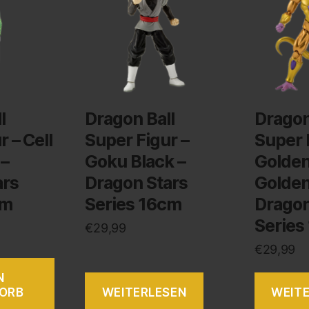
l
Dragon Ball
Dragon
 – Cell
Super Figur –
Super 
 –
Goku Black –
Golden
ars
Dragon Stars
Golden
cm
Series 16cm
Dragon
Series
€
29,99
€
29,99
N
ORB
WEITERLESEN
WEIT