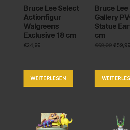
Bruce Lee Select
Bruce Lee 
Actionfigur
Gallery P
Walgreens
Statue Ear
Exclusive 18 cm
cm
€
24,99
€
69,99
€
59,9
WEITERLESEN
WEITERLE