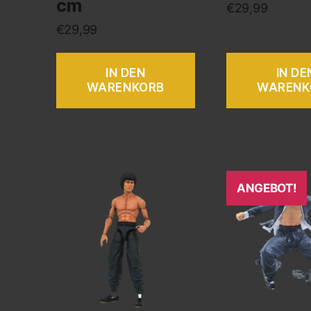
cm
€
29,99
€
29,99
IN DEN
IN DE
WARENKORB
WARENK
ANGEBOT!