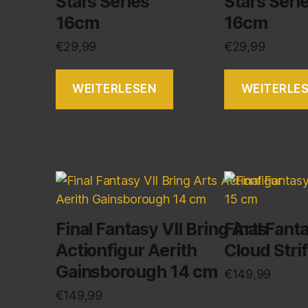
Stars Series
Stars Seri
16cm
16cm
€
29,99
€
29,99
WEITERLESEN
WEITERLE
Final Fantasy VII Bring Arts
Final Fanta
Actionfigur Aerith
Cloud Stri
Gainsborough 14 cm
€
149,99
€
149,99