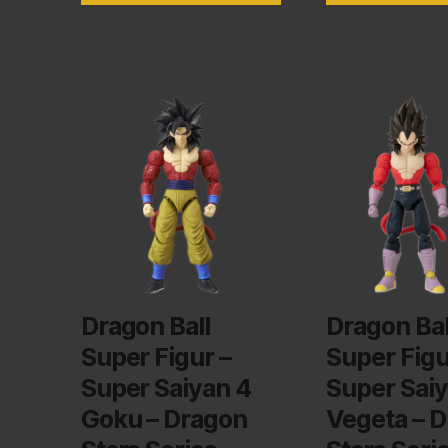
Dragon Ball
Dragon Bal
Super Figur –
Super Figu
Super Saiyan 4
Super Saiy
Goku – Dragon
Vegeta – 