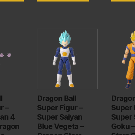
l
Dragon Ball
Dragon
r –
Super Figur –
Super 
an 4
Super Saiyan
Super 
Dragon
Blue Vegeta –
Goku –