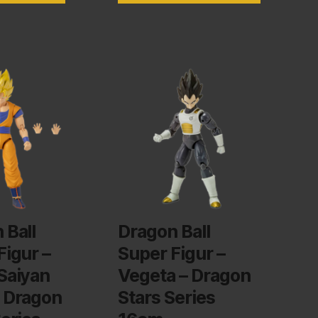
 Ball
Dragon Ball
Figur –
Super Figur –
Saiyan
Vegeta – Dragon
 Dragon
Stars Series