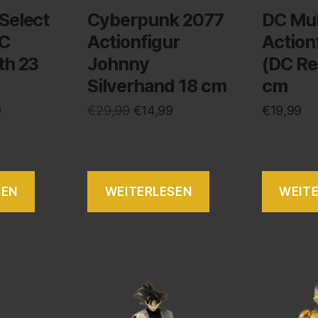
Select
Cyberpunk 2077
DC Mul
VC
Actionfigur
Action
th 23
Johnny
(DC Re
Silverhand 18 cm
cm
9
€
29,99
€
14,99
€
19,99
SEN
WEITERLESEN
WEIT