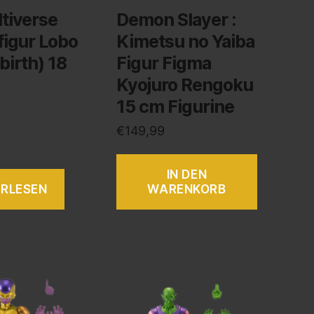
tiverse
Demon Slayer :
figur Lobo
Kimetsu no Yaiba
birth) 18
Figur Figma
Kyojuro Rengoku
15 cm Figurine
€
149,99
IN DEN
ERLESEN
WARENKORB