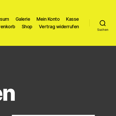
ssum
Galerie
Mein Konto
Kasse
enkorb
Shop
Vertrag widerrufen
Suchen
en