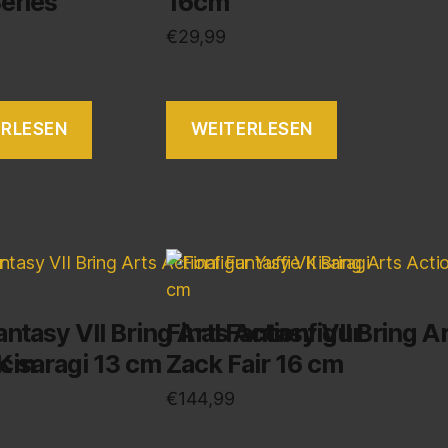
Series
16cm
€
29,99
ERLESEN
WEITERLESEN
antasy VII Bring Arts Actionfigur
Final Fantasy VII Bring A
4 cm
 Kisaragi 13 cm
Zack Fair 16 cm
€
144,99