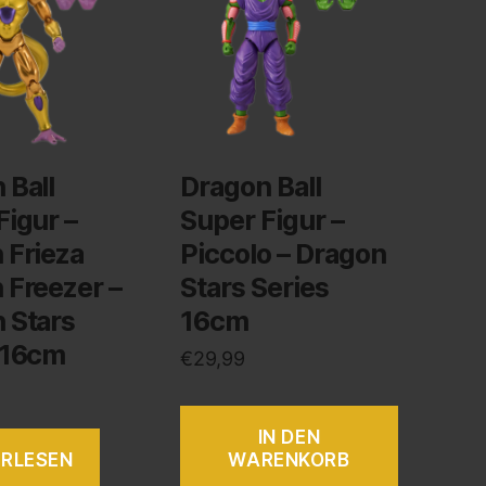
 Ball
Dragon Ball
Figur –
Super Figur –
 Frieza
Piccolo – Dragon
 Freezer –
Stars Series
 Stars
16cm
 16cm
€
29,99
IN DEN
ERLESEN
WARENKORB