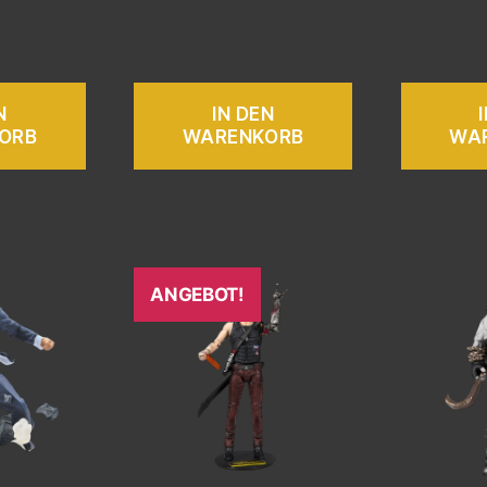
N
IN DEN
ORB
WARENKORB
WA
ANGEBOT!