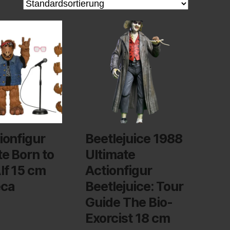
ionfigur
Beetlejuice 1988
te Born to
Ultimate
lf 15 cm
Actionfigur
eca
Beetlejuice: Tour
Guide The Bio-
Exorcist 18 cm