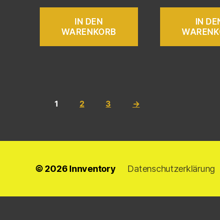
IN DEN
IN DE
WARENKORB
WARENK
1
2
3
→
© 2026
Innventory
Datenschutzerklärung