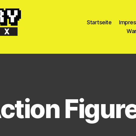
Startseite
Impre
War
ction Figur