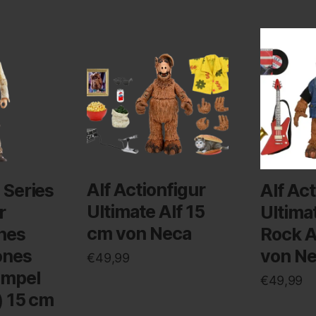
Alf Actionfigur
 Series
Alf Act
Ultimate Alf 15
r
Ultima
cm von Neca
nes
Rock A
ones
von N
€
49,99
empel
€
49,99
) 15 cm