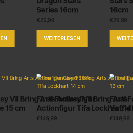
es
Dragon Stars
Stars 
Series 16cm
16cm
€
29,99
€
29,99
SEN
WEITERLESEN
WEIT
sy VII Bring Arts Actionfigur
Final Fantasy VII Bring Arts
Final F
fe 15 cm
Actionfigur Tifa Lockhart 1
Yuffie
€
149,99
€
149,99