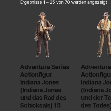
Ergebnisse 1 – 25 von 70 werden angezeigt
Adventure Series
Adventure
Actionfigur
Actionfigu
Indiana Jones
Indiana Jo
(Indiana Jones
(Indiana J
und das Rad des
und der T
Schicksals) 15
des Todes